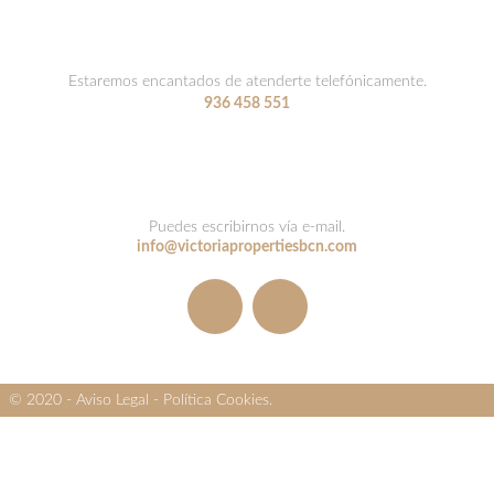
Estaremos encantados de atenderte telefónicamente.
936 458 551
Puedes escribirnos vía e-mail.
info@victoriapropertiesbcn.com
© 2020 -
Aviso Legal
-
Política Cookies
.