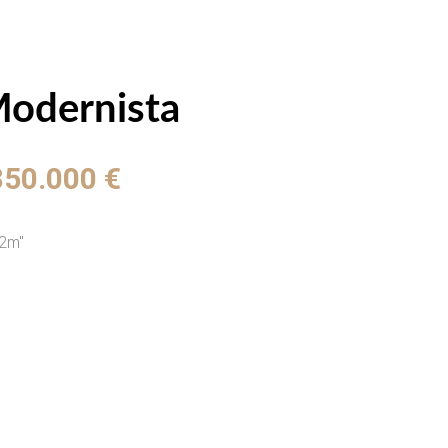
Modernista
850.000 €
2m"