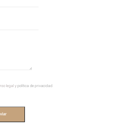
viso legal y
política de privacidad
.
viar