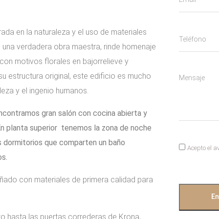
ada en la naturaleza y el uso de materiales
io, una verdadera obra maestra, rinde homenaje
on motivos florales en bajorrelieve y
 estructura original, este edificio es mucho
leza y el ingenio humanos.
ncontramos gran salón con cocina abierta y
. En planta superior tenemos la zona de noche
os dormitorios que comparten un baño
Acepto el a
os.
ñado con materiales de primera calidad para
En
o hasta las puertas correderas de Krona,