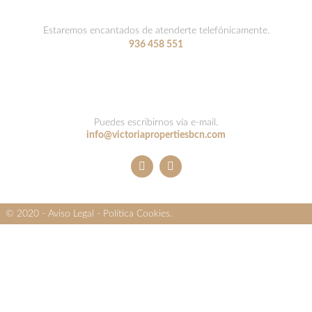
Estaremos encantados de atenderte telefónicamente.
936 458 551
Puedes escribirnos vía e-mail.
info@victoriapropertiesbcn.com
© 2020 -
Aviso Legal
-
Política Cookies
.