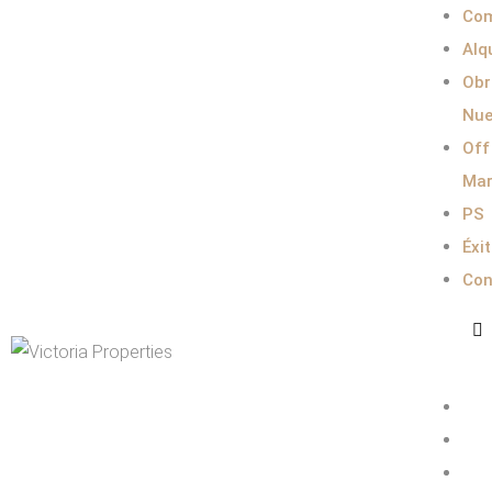
Com
Alq
Obr
Nue
Off
Mar
PS
Éxi
Con